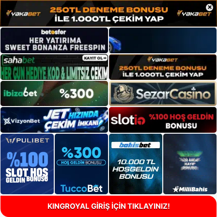
×
KINGROYAL GİRİŞ İÇİN TIKLAYINIZ!