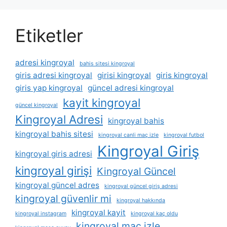
Etiketler
adresi kingroyal
bahis sitesi kingroyal
giris adresi kingroyal
girisi kingroyal
giris kingroyal
giris yap kingroyal
güncel adresi kingroyal
kayit kingroyal
güncel kingroyal
Kingroyal Adresi
kingroyal bahis
kingroyal bahis sitesi
kingroyal canli maç izle
kingroyal futbol
Kingroyal Giriş
kingroyal giris adresi
kingroyal girişi
Kingroyal Güncel
kingroyal güncel adres
kingroyal güncel giriş adresi
kingroyal güvenlir mi
kingroyal hakkında
kingroyal kayit
kingroyal instagram
kingroyal kaç oldu
kingroyal maç izle