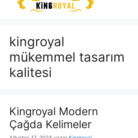
kingroyal
mükemmel tasarım
kalitesi
Kingroyal Modern
Çağda Kelimeler
Ağustos 17, 2024
yazar
Kingroyal