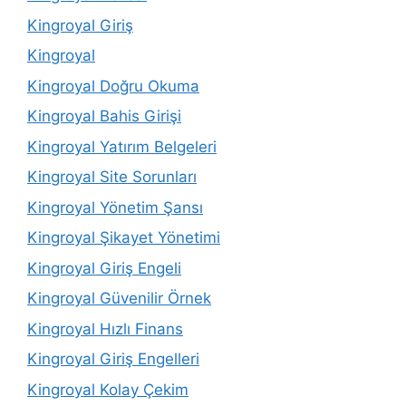
Kingroyal Giriş
Kingroyal
Kingroyal Doğru Okuma
Kingroyal Bahis Girişi
Kingroyal Yatırım Belgeleri
Kingroyal Site Sorunları
Kingroyal Yönetim Şansı
Kingroyal Şikayet Yönetimi
Kingroyal Giriş Engeli
Kingroyal Güvenilir Örnek
Kingroyal Hızlı Finans
Kingroyal Giriş Engelleri
Kingroyal Kolay Çekim