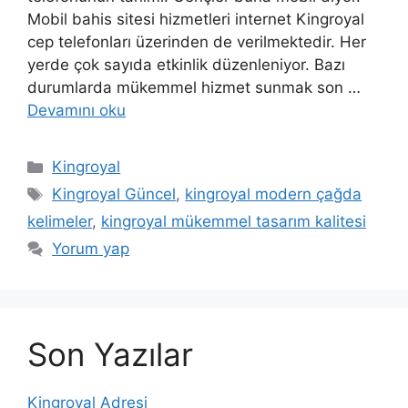
Mobil bahis sitesi hizmetleri internet Kingroyal
cep telefonları üzerinden de verilmektedir. Her
yerde çok sayıda etkinlik düzenleniyor. Bazı
durumlarda mükemmel hizmet sunmak son …
Devamını oku
Kategoriler
Kingroyal
Etiketler
Kingroyal Güncel
,
kingroyal modern çağda
kelimeler
,
kingroyal mükemmel tasarım kalitesi
Yorum yap
Son Yazılar
Kingroyal Adresi