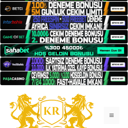
İçeriğe
atla
Menü