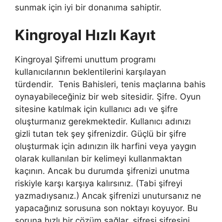
sunmak için iyi bir donanıma sahiptir.
Kingroyal Hızlı Kayıt
Kingroyal Şifremi unuttum programı
kullanıcılarının beklentilerini karşılayan
türdendir. Tenis Bahisleri, tenis maçlarına bahis
oynayabileceğiniz bir web sitesidir. Şifre. Oyun
sitesine katılmak için kullanıcı adı ve şifre
oluşturmanız gerekmektedir. Kullanıcı adınızı
gizli tutan tek şey şifrenizdir. Güçlü bir şifre
oluşturmak için adınızın ilk harfini veya yaygın
olarak kullanılan bir kelimeyi kullanmaktan
kaçının. Ancak bu durumda şifrenizi unutma
riskiyle karşı karşıya kalırsınız. (Tabi şifreyi
yazmadıysanız.) Ancak şifrenizi unutursanız ne
yapacağınız sorusuna son noktayı koyuyor. Bu
soruna hızlı bir çözüm sağlar. şifresi şifresini