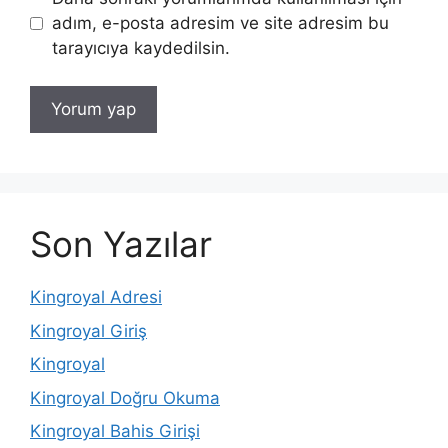
adım, e-posta adresim ve site adresim bu
tarayıcıya kaydedilsin.
Son Yazılar
Kingroyal Adresi
Kingroyal Giriş
Kingroyal
Kingroyal Doğru Okuma
Kingroyal Bahis Girişi