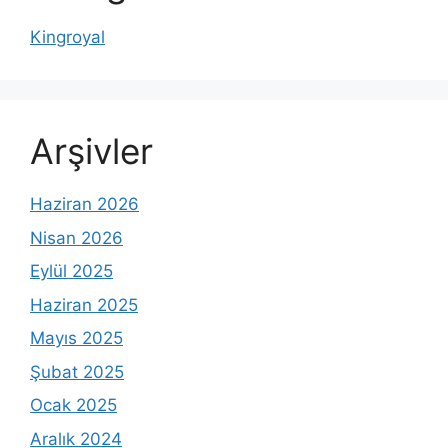
Kingroyal
Arşivler
Haziran 2026
Nisan 2026
Eylül 2025
Haziran 2025
Mayıs 2025
Şubat 2025
Ocak 2025
Aralık 2024