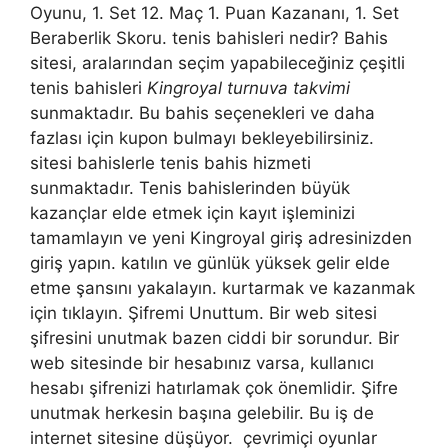
Oyunu, 1. Set 12. Maç 1. Puan Kazananı, 1. Set
Beraberlik Skoru. tenis bahisleri nedir? Bahis
sitesi, aralarından seçim yapabileceğiniz çeşitli
tenis bahisleri
Kingroyal turnuva takvimi
sunmaktadır. Bu bahis seçenekleri ve daha
fazlası için kupon bulmayı bekleyebilirsiniz.
sitesi bahislerle tenis bahis hizmeti
sunmaktadır. Tenis bahislerinden büyük
kazançlar elde etmek için kayıt işleminizi
tamamlayın ve yeni Kingroyal giriş adresinizden
giriş yapın. katılın ve günlük yüksek gelir elde
etme şansını yakalayın. kurtarmak ve kazanmak
için tıklayın. Şifremi Unuttum. Bir web sitesi
şifresini unutmak bazen ciddi bir sorundur. Bir
web sitesinde bir hesabınız varsa, kullanıcı
hesabı şifrenizi hatırlamak çok önemlidir. Şifre
unutmak herkesin başına gelebilir. Bu iş de
internet sitesine düşüyor. çevrimiçi oyunlar