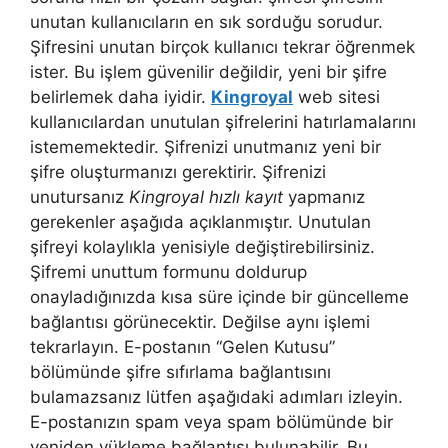
unutan kullanıcıların en sık sorduğu sorudur.
Şifresini unutan birçok kullanıcı tekrar öğrenmek
ister. Bu işlem güvenilir değildir, yeni bir şifre
belirlemek daha iyidir.
Kingroyal
web sitesi
kullanıcılardan unutulan şifrelerini hatırlamalarını
istememektedir. Şifrenizi unutmanız yeni bir
şifre oluşturmanızı gerektirir. Şifrenizi
unutursanız
Kingroyal hızlı kayıt
yapmanız
gerekenler aşağıda açıklanmıştır. Unutulan
şifreyi kolaylıkla yenisiyle değiştirebilirsiniz.
Şifremi unuttum formunu doldurup
onayladığınızda kısa süre içinde bir güncelleme
bağlantısı görünecektir. Değilse aynı işlemi
tekrarlayın. E-postanın “Gelen Kutusu”
bölümünde şifre sıfırlama bağlantısını
bulamazsanız lütfen aşağıdaki adımları izleyin.
E-postanızın spam veya spam bölümünde bir
yeniden yükleme bağlantısı bulunabilir. Bu