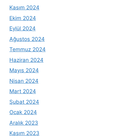
Kasım 2024
Ekim 2024
Eylül 2024
Ağustos 2024
Temmuz 2024
Haziran 2024
Mayıs 2024
Nisan 2024
Mart 2024
Şubat 2024
Ocak 2024
Aralık 2023
Kasım 2023