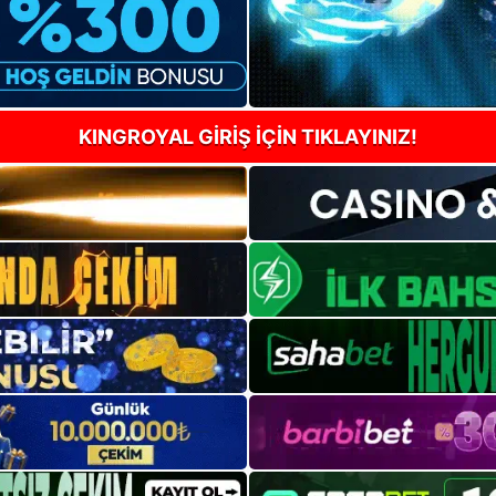
KINGROYAL GİRİŞ İÇİN TIKLAYINIZ!