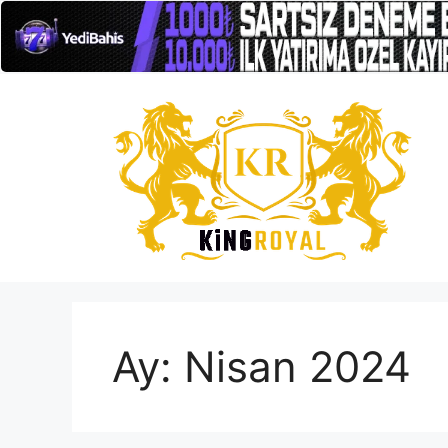
İçeriğe
atla
Ay:
Nisan 2024