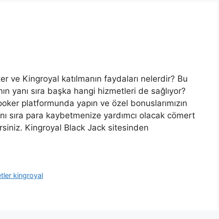
r ve Kingroyal katılmanın faydaları nelerdir? Bu
ın yanı sıra başka hangi hizmetleri de sağlıyor?
e poker platformunda yapın ve özel bonuslarımızın
yanı sıra para kaybetmenize yardımcı olacak cömert
siniz. Kingroyal Black Jack sitesinden
tler kingroyal