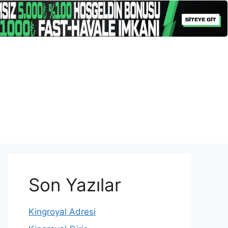
Son Yazılar
Kingroyal Adresi