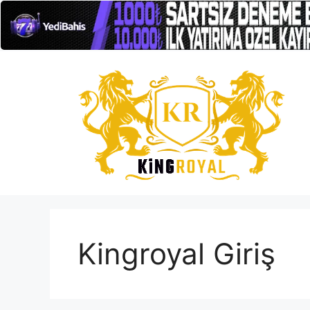
İçeriğe
atla
Kingroyal Giriş