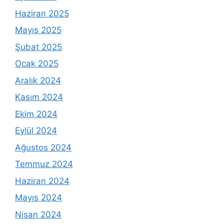
Haziran 2025
Mayıs 2025
Şubat 2025
Ocak 2025
Aralık 2024
Kasım 2024
Ekim 2024
Eylül 2024
Ağustos 2024
Temmuz 2024
Haziran 2024
Mayıs 2024
Nisan 2024