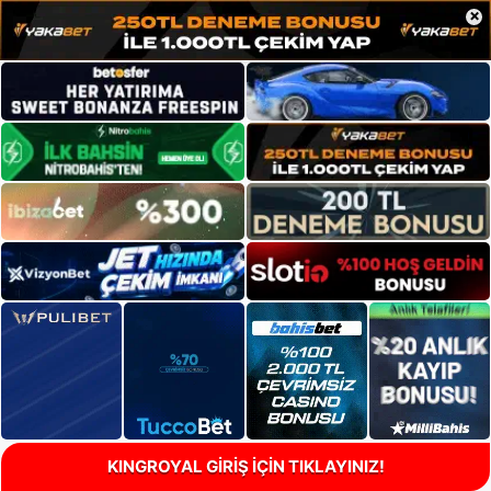
×
KINGROYAL GİRİŞ İÇİN TIKLAYINIZ!