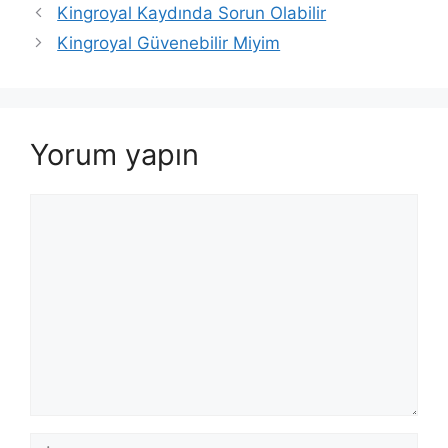
Kingroyal Kaydında Sorun Olabilir
Kingroyal Güvenebilir Miyim
Yorum yapın
Yorum
İsim