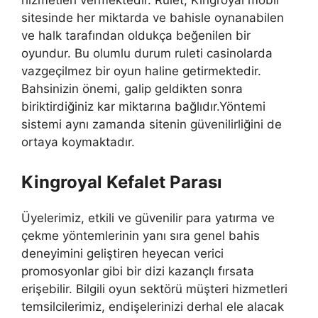
hizmetleri vermektedir. Rulet, Kingroyal mobil
sitesinde her miktarda ve bahisle oynanabilen
ve halk tarafından oldukça beğenilen bir
oyundur. Bu olumlu durum ruleti casinolarda
vazgeçilmez bir oyun haline getirmektedir.
Bahsinizin önemi, galip geldikten sonra
biriktirdiğiniz kar miktarına bağlıdır.Yöntemi
sistemi aynı zamanda sitenin güvenilirliğini de
ortaya koymaktadır.
Kingroyal Kefalet Parası
Üyelerimiz, etkili ve güvenilir para yatırma ve
çekme yöntemlerinin yanı sıra genel bahis
deneyimini geliştiren heyecan verici
promosyonlar gibi bir dizi kazançlı fırsata
erişebilir. Bilgili oyun sektörü müşteri hizmetleri
temsilcilerimiz, endişelerinizi derhal ele alacak