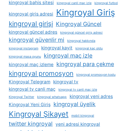
kingroyal bahis sitesi
kingroyal canli maç izle
kingroyal futbol
Kingroyal Giriş
kingroyal giris adresi
kingroyal girişi
Kingroyal Güncel
kingroyal güncel adres
kingroyal güncel giriş adresi
kingroyal güvenlir mi
kingroyal hakkında
kingroyal kayit
kingroyal instagram
kingroyal kaç oldu
kingroyal maç izle
kingroyal masa oyunu
kingroyal para çekme
kingroyal maç izleme
kingroyal promosyon
kingroyal promosyon kodu
Kingroyal Telegram
kingroyal tv
kingroyal tv canli maç
kingroyal tv canli maç izle
kingroyal yeni adres
Kingroyal Twitter
kingroyal whatsapp
kingroyal üyelik
Kingroyal Yeni Giriş
Kingroyal Şikayet
mobil kingroyal
twitter kingroyal
yeni adresi kingroyal