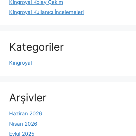
Kingroyal Kolay Çekim
Kingroyal Kullanıcı İncelemeleri
Kategoriler
Kingroyal
Arşivler
Haziran 2026
Nisan 2026
Eylül 2025