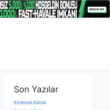
Son Yazılar
Kingroyal Adresi