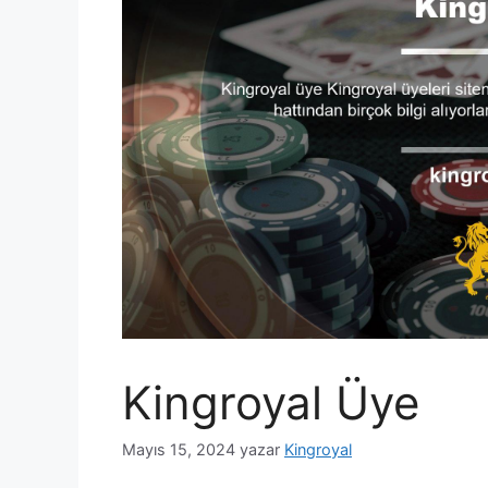
Kingroyal Üye
Mayıs 15, 2024
yazar
Kingroyal