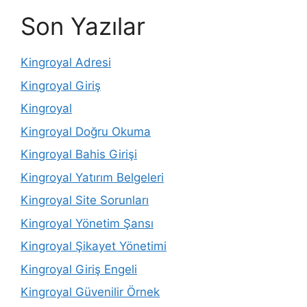
Son Yazılar
Kingroyal Adresi
Kingroyal Giriş
Kingroyal
Kingroyal Doğru Okuma
Kingroyal Bahis Girişi
Kingroyal Yatırım Belgeleri
Kingroyal Site Sorunları
Kingroyal Yönetim Şansı
Kingroyal Şikayet Yönetimi
Kingroyal Giriş Engeli
Kingroyal Güvenilir Örnek