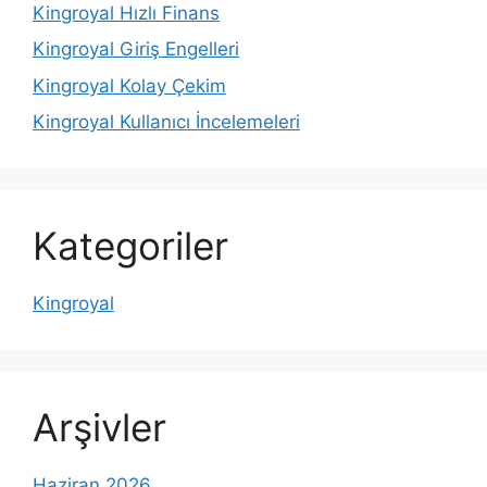
Kingroyal Hızlı Finans
Kingroyal Giriş Engelleri
Kingroyal Kolay Çekim
Kingroyal Kullanıcı İncelemeleri
Kategoriler
Kingroyal
Arşivler
Haziran 2026