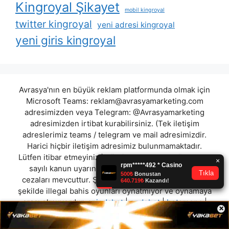
Kingroyal Şikayet
mobil kingroyal
twitter kingroyal
yeni adresi kingroyal
yeni giris kingroyal
Avrasya'nın en büyük reklam platformunda olmak için
Microsoft Teams:
reklam@avrasyamarketing.com
adresimizden veya Telegram: @Avrasyamarketing
adresimizden irtibat kurabilirsiniz. (Tek iletişim
adreslerimiz teams / telegram ve mail adresimizdir.
Harici hiçbir iletişim adresimiz bulunmamaktadır.
Lütfen itibar etmeyiniz.) Türkiye yasalarına göre 7258
sayılı kanun uyarınca yasa dışı bahis oynamanın
cezaları mevcuttur. Şu an bulunduğunuz site hiç bir
şekilde illegal bahis oyunları oynatmıyor ve oynamaya
aracı olmuyordur.
anindabet
|
ondobet
|
betsmona
|
×
betvizit
|
betyoluu
|
loyalbahis
|
modelbahis
|
yazitura