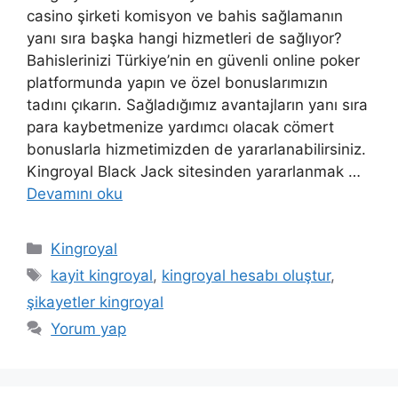
casino şirketi komisyon ve bahis sağlamanın
yanı sıra başka hangi hizmetleri de sağlıyor?
Bahislerinizi Türkiye’nin en güvenli online poker
platformunda yapın ve özel bonuslarımızın
tadını çıkarın. Sağladığımız avantajların yanı sıra
para kaybetmenize yardımcı olacak cömert
bonuslarla hizmetimizden de yararlanabilirsiniz.
Kingroyal Black Jack sitesinden yararlanmak …
Devamını oku
Kategoriler
Kingroyal
Etiketler
kayit kingroyal
,
kingroyal hesabı oluştur
,
şikayetler kingroyal
Yorum yap