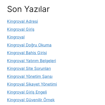
Son Yazılar
Kingroyal Adresi
Kingroyal Giriş
Kingroyal
Kingroyal Doğru Okuma
Kingroyal Bahis Girişi
Kingroyal Yatırım Belgeleri
Kingroyal Site Sorunları
Kingroyal Yönetim Şansı
Kingroyal Şikayet Yönetimi
Kingroyal Giriş Engeli
Kingroyal Güvenilir Örnek