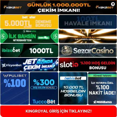
×
KINGROYAL GİRİŞ İÇİN TIKLAYINIZ!