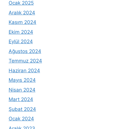
Ocak 2025
Aralık 2024
Kasım 2024
Ekim 2024
Eylül 2024
Ağustos 2024
Temmuz 2024
Haziran 2024
Mayıs 2024
Nisan 2024
Mart 2024
Şubat 2024
Ocak 2024
Aralık 2023