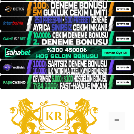
İçeriğe
atla
Menü