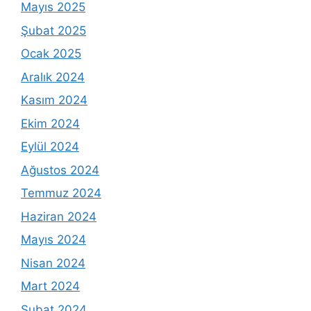
Mayıs 2025
Şubat 2025
Ocak 2025
Aralık 2024
Kasım 2024
Ekim 2024
Eylül 2024
Ağustos 2024
Temmuz 2024
Haziran 2024
Mayıs 2024
Nisan 2024
Mart 2024
Şubat 2024