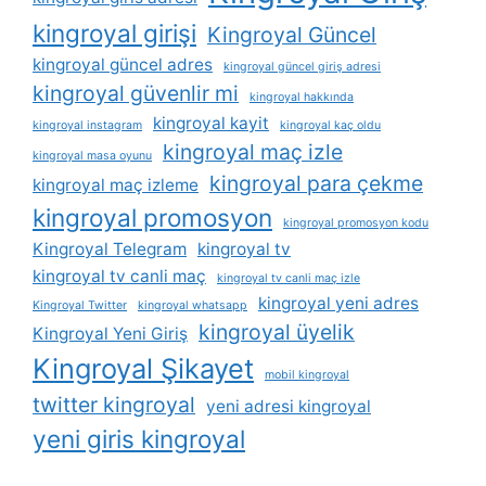
kingroyal girişi
Kingroyal Güncel
kingroyal güncel adres
kingroyal güncel giriş adresi
kingroyal güvenlir mi
kingroyal hakkında
kingroyal kayit
kingroyal instagram
kingroyal kaç oldu
kingroyal maç izle
kingroyal masa oyunu
kingroyal para çekme
kingroyal maç izleme
kingroyal promosyon
kingroyal promosyon kodu
Kingroyal Telegram
kingroyal tv
kingroyal tv canli maç
kingroyal tv canli maç izle
kingroyal yeni adres
Kingroyal Twitter
kingroyal whatsapp
kingroyal üyelik
Kingroyal Yeni Giriş
Kingroyal Şikayet
mobil kingroyal
twitter kingroyal
yeni adresi kingroyal
yeni giris kingroyal