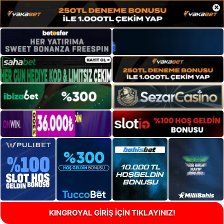
×
KINGROYAL GİRİŞ İÇİN TIKLAYINIZ!