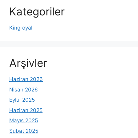
Kategoriler
Kingroyal
Arşivler
Haziran 2026
Nisan 2026
Eylül 2025
Haziran 2025
Mayıs 2025
Şubat 2025