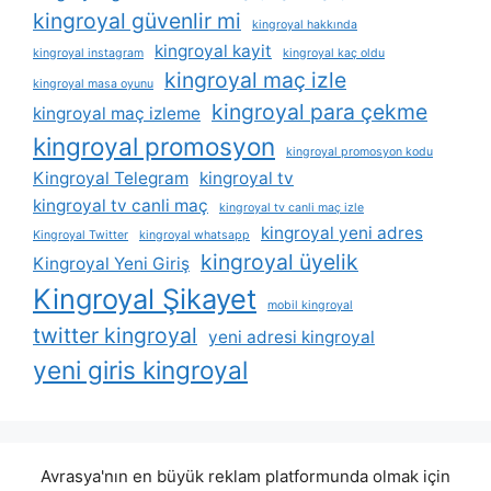
kingroyal güvenlir mi
kingroyal hakkında
kingroyal kayit
kingroyal instagram
kingroyal kaç oldu
kingroyal maç izle
kingroyal masa oyunu
kingroyal para çekme
kingroyal maç izleme
kingroyal promosyon
kingroyal promosyon kodu
Kingroyal Telegram
kingroyal tv
kingroyal tv canli maç
kingroyal tv canli maç izle
kingroyal yeni adres
Kingroyal Twitter
kingroyal whatsapp
kingroyal üyelik
Kingroyal Yeni Giriş
Kingroyal Şikayet
mobil kingroyal
twitter kingroyal
yeni adresi kingroyal
yeni giris kingroyal
Avrasya'nın en büyük reklam platformunda olmak için